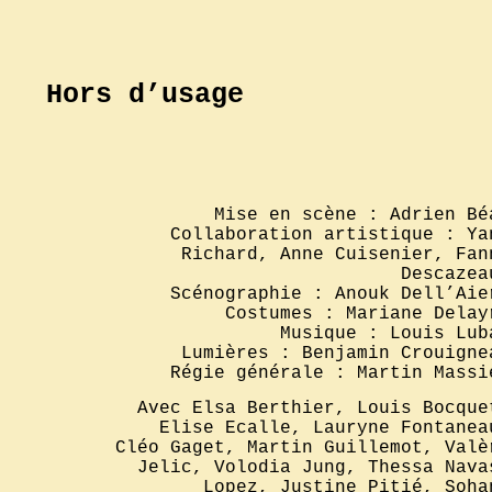
Hors d’usage
Mise en scène : Adrien Bé
Collaboration artistique : Ya
Richard, Anne Cuisenier, Fan
Descazea
Scénographie : Anouk Dell’Aie
Costumes : Mariane Delay
Musique : Louis Lub
Lumières : Benjamin Crouigne
Régie générale : Martin Massi
Avec Elsa Berthier, Louis Bocque
Elise Ecalle, Lauryne Fontanea
Cléo Gaget, Martin Guillemot, Valè
Jelic, Volodia Jung, Thessa Nava
Lopez, Justine Pitié, Soha